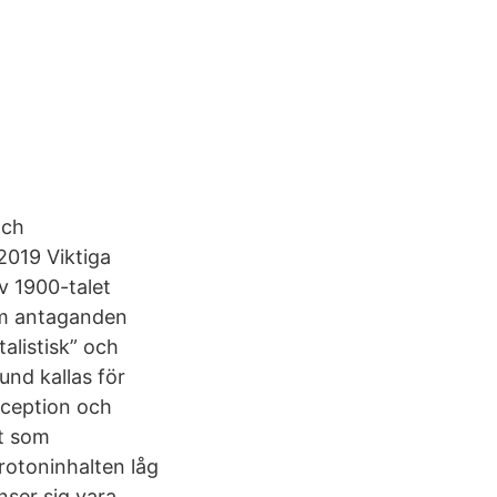
och
2019 Viktiga
v 1900-talet
am antaganden
alistisk” och
und kallas för
rception och
t som
rotoninhalten låg
ser sig vara,