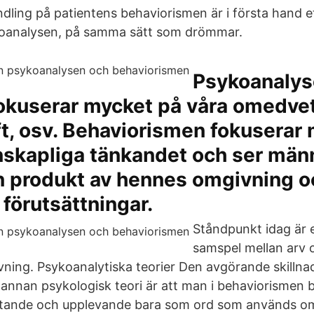
ndling på patientens behaviorismen är i första hand 
koanalysen, på samma sätt som drömmar.
Psykoanalyse
okuserar mycket på våra omedvet
ft, osv. Behaviorismen fokuserar
nskapliga tänkandet och ser män
n produkt av hennes omgivning o
 förutsättningar.
Ståndpunkt idag är 
samspel mellan arv o
vning. Psykoanalytiska teorier Den avgörande skillna
annan psykologisk teori är att man i behaviorismen b
tande och upplevande bara som ord som används om