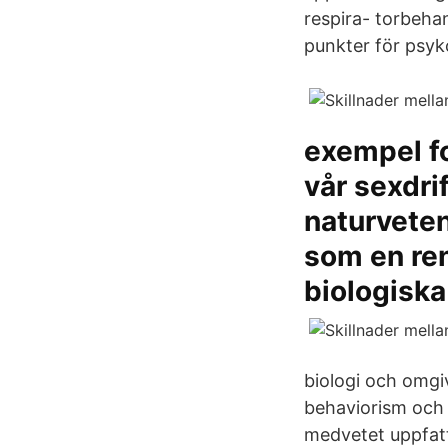
respira- torbeha
punkter för psy
exempel f
vår sexdri
naturvete
som en re
biologiska
biologi och omgi
behaviorism och 
medvetet uppfat