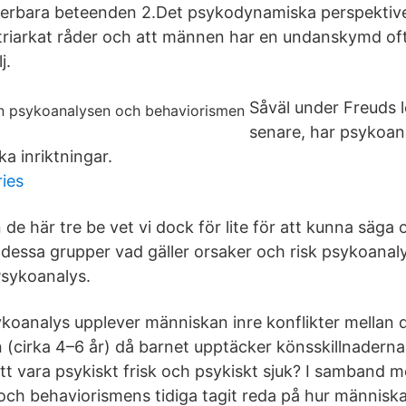
verbara beteenden 2.Det psykodynamiska perspektive
iarkat råder och att männen har en undanskymd ofta t
j.
Såväl under Freuds 
senare, har psykoa
ika inriktningar.
ies
 de här tre be vet vi dock för lite för att kunna säga
n dessa grupper vad gäller orsaker och risk psykoana
Psykoanalys.
koanalys upplever människan inre konflikter mellan dri
n (cirka 4–6 år) då barnet upptäcker könsskillnaderna
tt vara psykiskt frisk och psykiskt sjuk? I samband 
ch behaviorismens tidiga tagit reda på hur människ