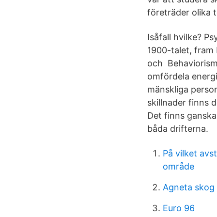
företräder olika 
Isåfall hvilke? P
1900-talet, fram
och Behaviorism.
omfördela energi 
mänskliga person
skillnader finns
Det finns ganska
båda drifterna.
På vilket av
område
Agneta skog
Euro 96