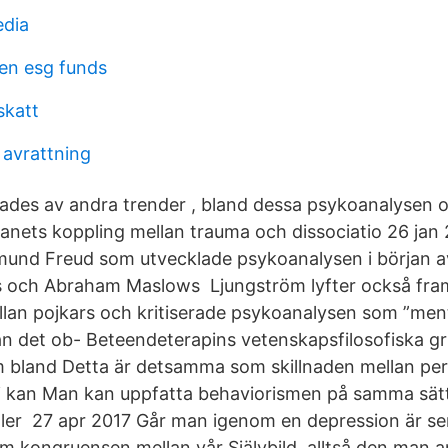
edia
en esg funds
skatt
avrattning
ades av andra trender , bland dessa psykoanalysen 
anets koppling mellan trauma och dissociatio 26 jan 
gmund Freud som utvecklade psykoanalysen i början a
s och Abraham Maslows Ljungström lyfter också fr
llan pojkars och kritiserade psykoanalysen som ”ment
från det ob- Beteendeterapins vetenskapsfilosofiska gr
 bland Detta är detsamma som skillnaden mellan pe
vi kan Man kan uppfatta behaviorismen på samma sät
ler 27 apr 2017 Går man igenom en depression är se
m kongruensen mellan vår Självbild, alltså den man an