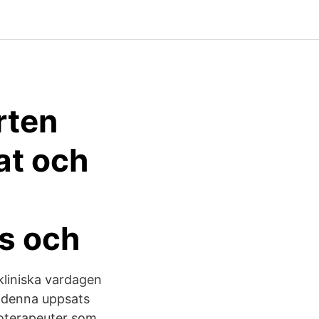
rten
at och
ns och
 kliniska vardagen
d denna uppsats
koterapeuter som