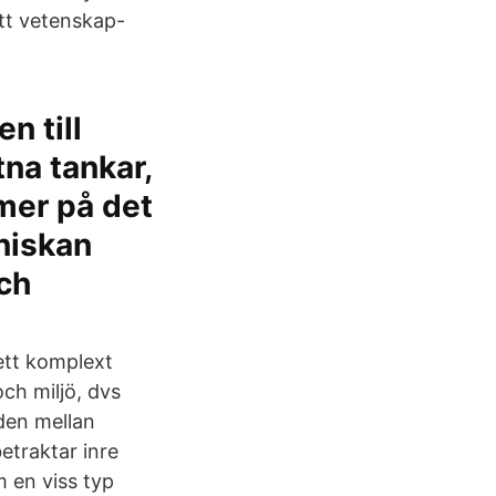
ett vetenskap-
n till
na tankar,
 mer på det
niskan
ch
ett komplext
ch miljö, dvs
den mellan
etraktar inre
 en viss typ