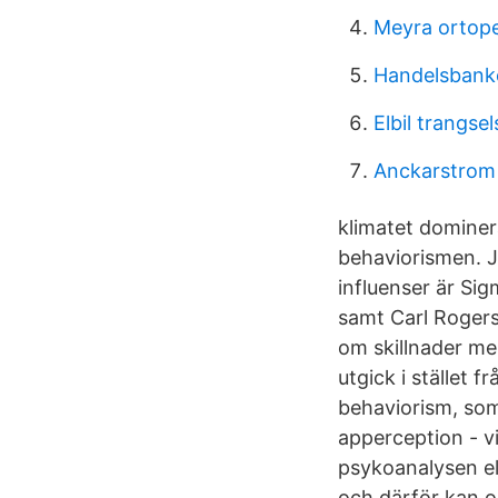
Meyra ortop
Handelsbank
Elbil trangsel
Anckarstrom 
klimatet dominer
behaviorismen. J
influenser är Si
samt Carl Roger
om skillnader me
utgick i stället 
behaviorism, som
apperception - 
psykoanalysen el
och därför kan o