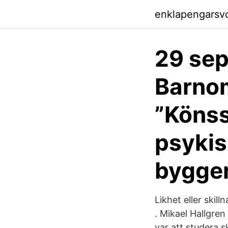
enklapengarsv
29 sep
Barno
”Könss
psykis
bygger
Likhet eller skil
. Mikael Hallgre
var att studera 