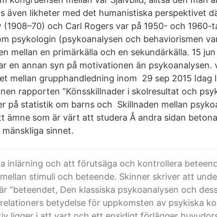
ns även likheter med det humanistiska perspektivet d
(1908–70) och Carl Rogers var på 1950- och 1960-ta
nom psykologin (psykoanalysen och behaviorismen v
den mellan en primärkälla och en sekundärkälla. 15 ju
r en annan syn på motivationen än psykoanalysen. vi
 det mellan grupphandledning inom 29 sep 2015 Idag 
 rapporten ”Könsskillnader i skolresultat och psyki
 på statistik om barns och Skillnaden mellan psyko
tt ämne som är värt att studera Å andra sidan beton
t mänskliga sinnet.
era inlärning och att förutsäga och kontrollera betee
mellan stimuli och beteende. Skinner skriver att und
 är ”beteendet, Den klassiska psykoanalysen och des
 relationers betydelse för uppkomsten av psykiska kon
 ligger i att vart och ett ensidigt förlägger huvudors