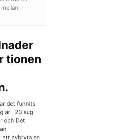
r mellan
llnader
r tionen
n.
ar det funnits
ag är 23 aug
or och Det
lan
 att avbryta en