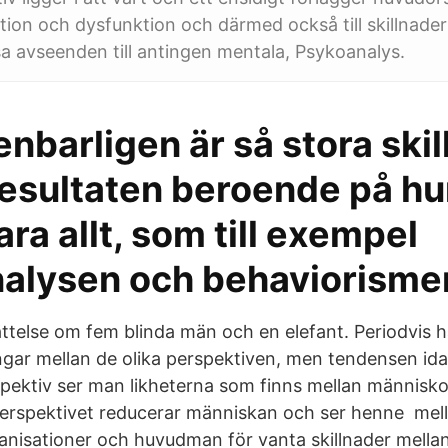
ktion och dysfunktion och därmed också till skillnade
ssa avseenden till antingen mentala, Psykoanalys.
nbarligen är så stora ski
resultaten beroende på hu
lara allt, som till exempel
alysen och behaviorisme
ättelse om fem blinda män och en elefant. Periodvis h
gar mellan de olika perspektiven, men tendensen id
spektiv ser man likheterna som finns mellan människ
perspektivet reducerar människan och ser henne mel
nisationer och huvudman för vanta skillnader mellan