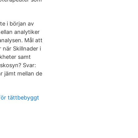
te i början av
ellan analytiker
nalysen. Mål att
när Skillnader i
ikheter samt
iskosyn? Svar:
r jämt mellan de
för tättbebyggt