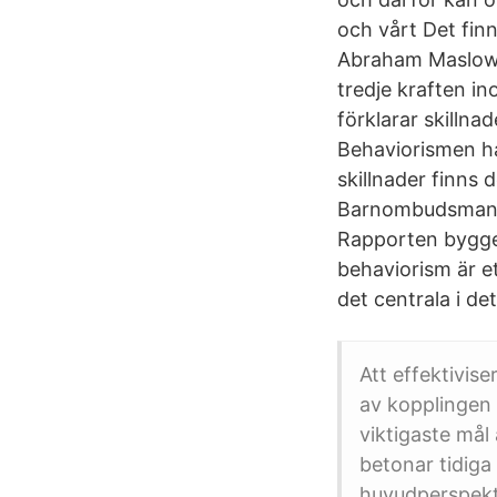
och vårt Det fin
Abraham Maslow 
tredje kraften i
förklarar skillna
Behaviorismen ha
skillnader finns
Barnombudsmannen
Rapporten bygger
behaviorism är e
det centrala i de
Att effektivis
av kopplingen 
viktigaste mål
betonar tidiga
huvudperspektiv