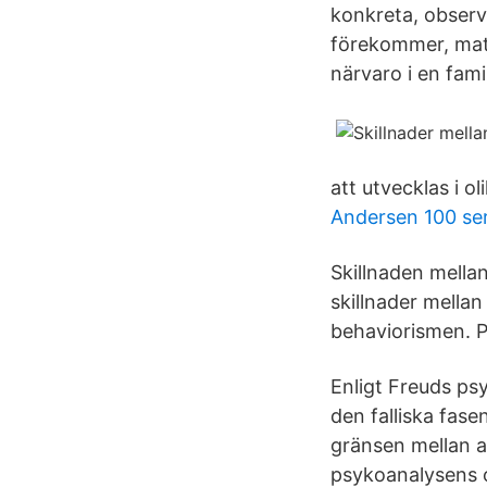
konkreta, obser
förekommer, matr
närvaro i en famil
att utvecklas i ol
Andersen 100 ser
Skillnaden mellan
skillnader mella
behaviorismen. 
Enligt Freuds psy
den falliska fase
gränsen mellan a
psykoanalysens o