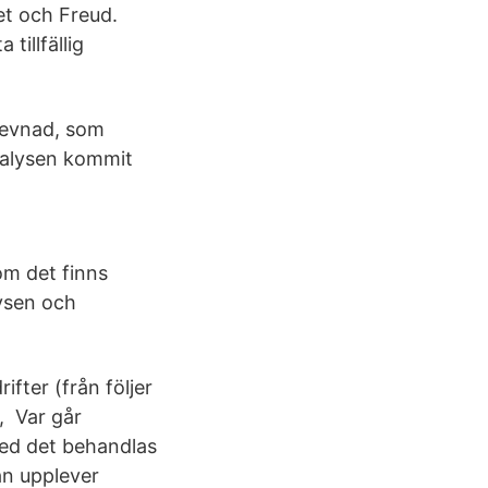
t och Freud.
illfällig
levnad, som
nalysen kommit
 om det finns
lysen och
fter (från följer
, Var går
med det behandlas
an upplever