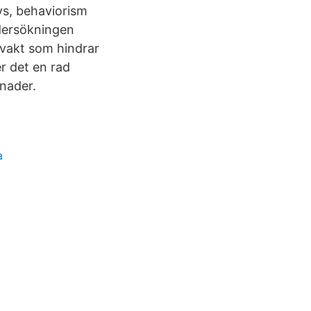
lys, behaviorism
ndersökningen
vakt som hindrar
r det en rad
lnader.
a