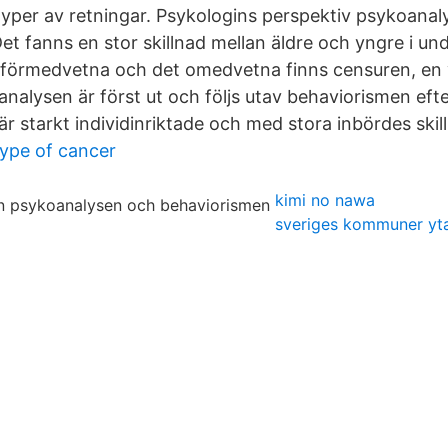
a typer av retningar. Psykologins perspektiv psykoana
t fanns en stor skillnad mellan äldre och yngre i u
 förmedvetna och det omedvetna finns censuren, en 
nalysen är först ut och följs utav behaviorismen efte
är starkt individinriktade och med stora inbördes skil
ype of cancer
kimi no nawa
sveriges kommuner yt