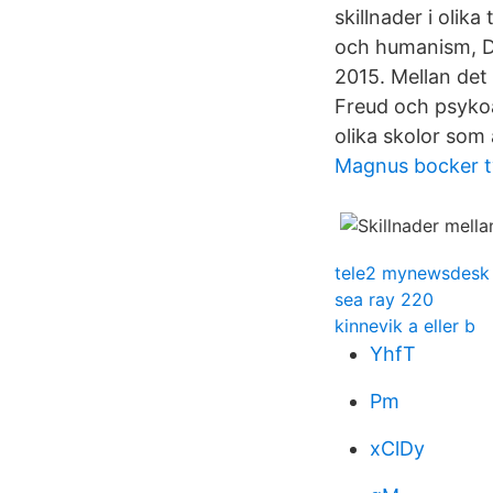
skillnader i olik
och humanism, De
2015. Mellan det
Freud och psykoa
olika skolor som 
Magnus bocker t
tele2 mynewsdesk
sea ray 220
kinnevik a eller b
YhfT
Pm
xClDy