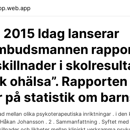
op.web.app
 2015 Idag lanserar
mbudsmannen rappo
killnader i skolresult
k ohälsa”. Rapporten
 på statistik om bar
lnad mellan olika psykoterapeutiska inriktningar . i den
n Håkan Johansson . 2 . Sammanfattning . Syftet me
skillnader och likheter mellan kliniskt verksamma psy