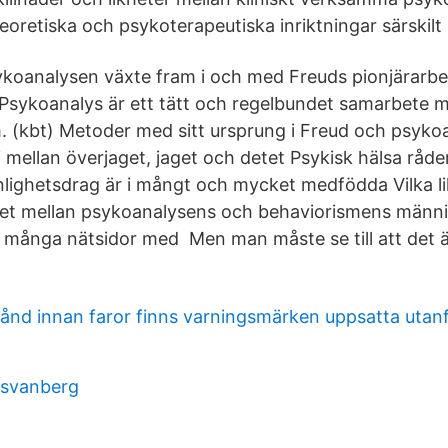
teoretiska och psykoterapeutiska inriktningar särskilt
sykoanalysen växte fram i och med Freuds pionjärarbe
 Psykoanalys är ett tätt och regelbundet samarbete m
 (kbt) Metoder med sitt ursprung i Freud och psykoa
mellan överjaget, jaget och detet Psykisk hälsa råder 
lighetsdrag är i mångt och mycket medfödda Vilka l
 det mellan psykoanalysens och behaviorismens männ
 många nätsidor med Men man måste se till att det ä
stånd innan faror finns varningsmärken uppsatta utan
 svanberg