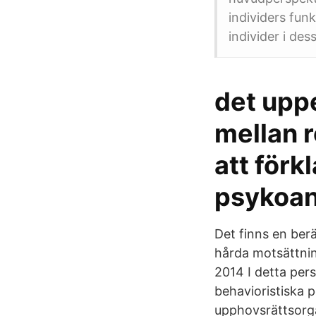
individers fun
individer i de
det uppe
mellan 
att förk
psykoan
Det finns en ber
hårda motsättnin
2014 I detta per
behavioristiska 
upphovsrättsorga