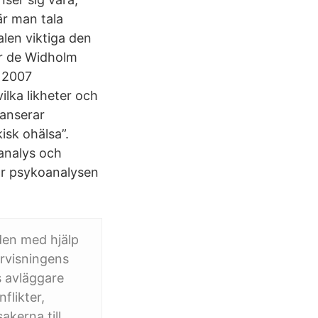
är man tala
len viktiga den
ar de Widholm
n 2007
lka likheter och
lanserar
sk ohälsa”.
analys och
ar psykoanalysen
nden med hjälp
ervisningens
s avläggare
flikter,
akerna till