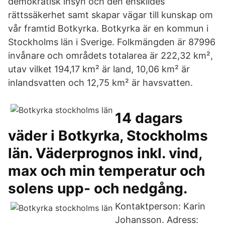
demokratisk insyn och den enskildes
rättssäkerhet samt skapar vägar till kunskap om
vår framtid Botkyrka. Botkyrka är en kommun i
Stockholms län i Sverige. Folkmängden är 87996
invånare och områdets totalarea är 222,32 km²,
utav vilket 194,17 km² är land, 10,06 km² är
inlandsvatten och 12,75 km² är havsvatten.
14 dagars
väder i Botkyrka, Stockholms
län. Väderprognos inkl. vind,
max och min temperatur och
solens upp- och nedgång.
Kontaktperson: Karin
Johansson. Adress: