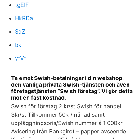
tgEIF
HkRDa
SdZ
bk
yfVf
Ta emot Swish-betalningar i din webshop.
den vanliga privata Swish-tjänsten och även
företagstjänsten ”Swish företag”. Vi gör detta
mot en fast kostnad.
Swish för företag 2 kr/st Swish för handel
3kr/st Tillkommer 50kr/månad samt
uppläggningspris/Swish nummer á 1 000kr
Avisering från Bankgirot – papper avseende