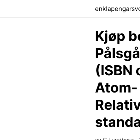
enklapengarsv
Kjøp b
Pålsgå
(ISBN o
Atom- 
Relati
standa
av G Lundberg · 