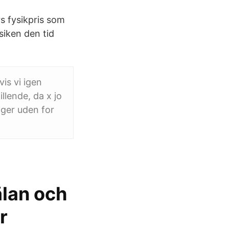
 fysikpris som
siken den tid
is vi igen
llende, da x jo
igger uden for
lan och
r