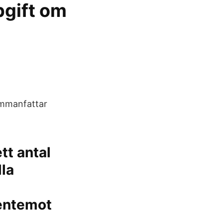
pgift om
sammanfattar
tt antal
la
gentemot