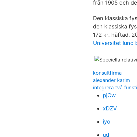
från 1905 och den
Den klassiska fy
den klassiska fys
172 kr. häftad, 2
Universitet lund 
konsultfirma
alexander karim
integrera två funkt
pjCw
xDZV
iyo
ud