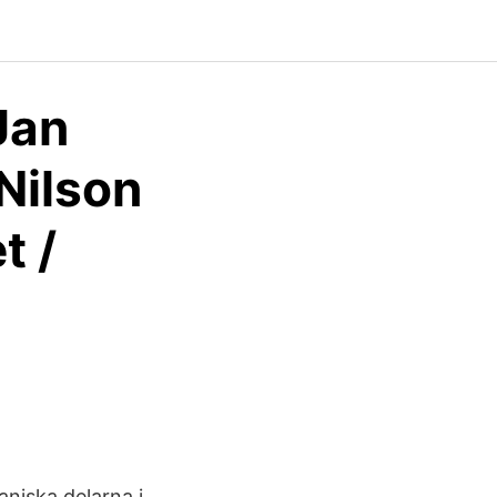
Jan
 Nilson
t /
aniska delarna i