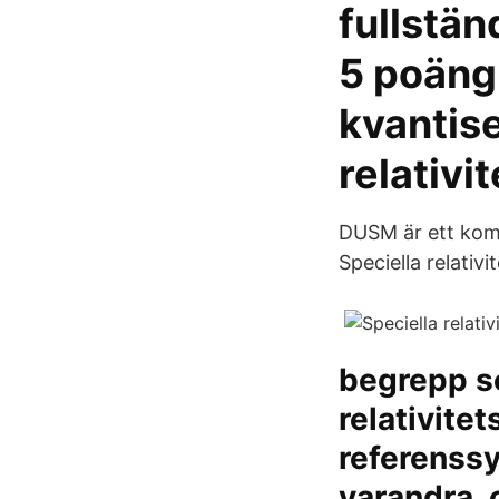
fullstän
5 poäng 
kvantise
relativi
DUSM är ett komp
Speciella relativit
begrepp s
relativite
referenssy
varandra, o