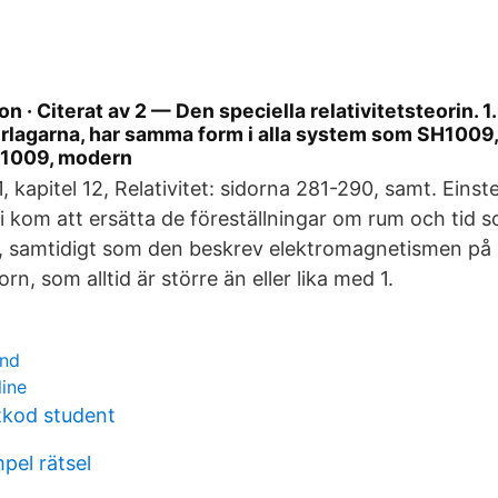
 · Citerat av 2 — Den speciella relativitetsteorin. 1.
rlagarna, har samma form i alla system som SH1009,
H1009, modern
1, kapitel 12, Relativitet: sidorna 281-290, samt. Einste
ri kom att ersätta de föreställningar om rum och tid s
, samtidigt som den beskrev elektromagnetismen p
rn, som alltid är större än eller lika med 1.
und
line
tkod student
pel rätsel