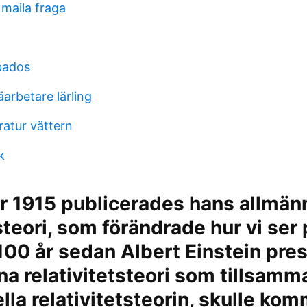
 maila fraga
bados
arbetare lärling
atur vättern
k
r 1915 publicerades hans allmän
tsteori, som förändrade hur vi ser 
t 100 år sedan Albert Einstein pr
na relativitetsteori som tillsam
lla relativitetsteorin, skulle kom