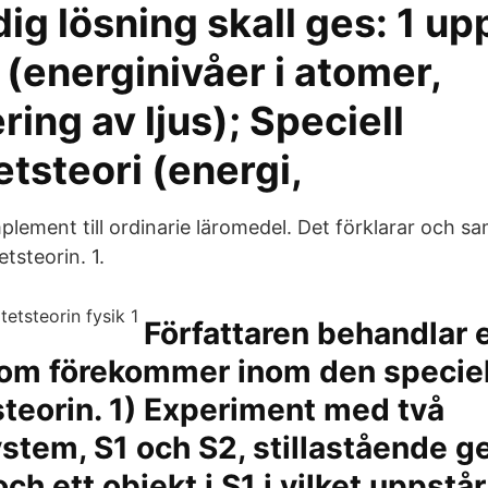
dig lösning skall ges: 1 up
(energinivåer i atomer,
ring av ljus); Speciell
tetsteori (energi,
lement till ordinarie läromedel. Det förklarar och 
etsteorin. 1.
‎Författaren behandlar e
om förekommer inom den speciel
tsteorin. 1) Experiment med två
stem, S1 och S2, stillastående 
ch ett objekt i S1 i vilket uppstår