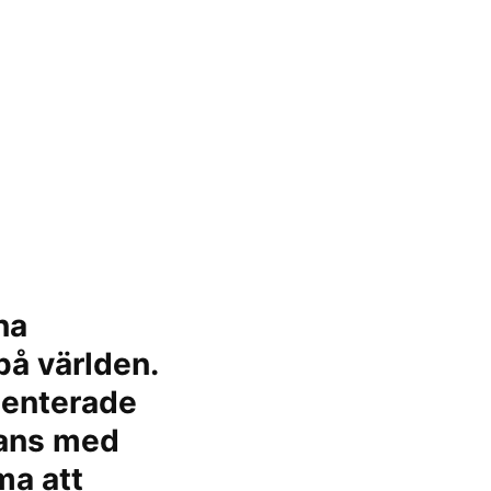
na
på världen.
esenterade
mans med
ma att