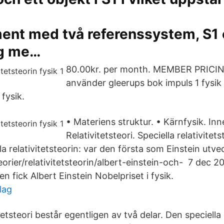
ent med två referenssystem, S1 
ig me…
80.00kr. per month. MEMBER PRICING.
använder gleerups bok impuls 1 fysik 
 fysik.
• Materiens struktur. • Kärnfysik. Inne
Relativitetsteori. Speciella relativitet
a relativitetsteorin: var den första som Einstein utv
k/teorier/relativitetsteorin/albert-einstein-och- 7 dec 
n fick Albert Einstein Nobelpriset i fysik.
lag
tetsteori består egentligen av två delar. Den speciella 