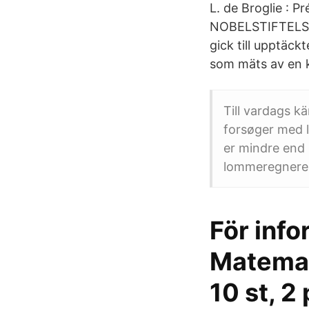
L. de Broglie : P
NOBELSTIFTELSEN
gick till upptäck
som mäts av en k
Till vardags k
forsøger med l
er mindre end 1
lommeregnere
För info
Matemat
10 st, 2