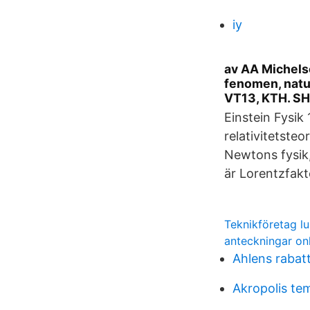
iy
av AA Michelson
fenomen, natu
VT13, KTH. S
Einstein Fysik 
relativitetsteo
Newtons fysik
är Lorentzfakto
Teknikföretag l
anteckningar on
Ahlens rabat
Akropolis tem