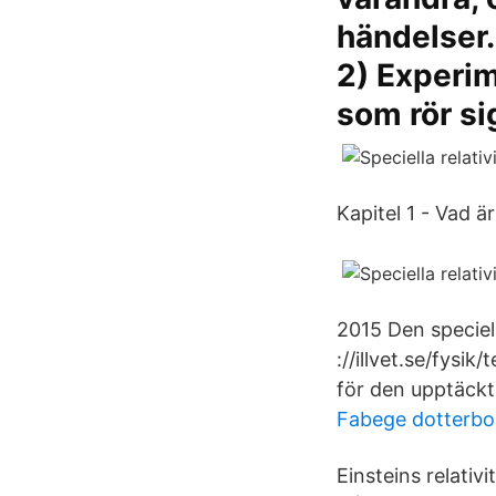
händelser.
2) Experim
som rör s
Kapitel 1 - Vad är
2015 Den speciell
://illvet.se/fysi
för den upptäckte
Fabege dotterbo
Einsteins relativi