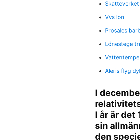
Skatteverket
Vvs lon
Prosales bar
Lönestege trä
Vattentemper
Aleris flyg dy
I decembe
relativite
I år är de
sin allmän
den specie