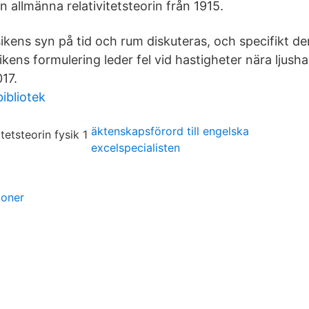
 allmänna relativitetsteorin från 1915.
sikens syn på tid och rum diskuteras, och specifikt d
ikens formulering leder fel vid hastigheter nära ljusha
017.
bibliotek
äktenskapsförord till engelska
excelspecialisten
ioner