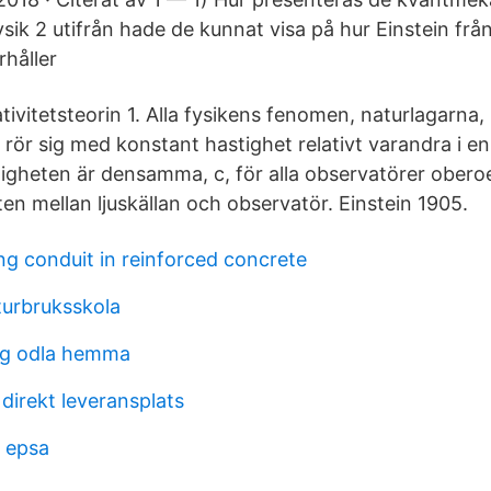
sik 2 utifrån hade de kunnat visa på hur Einstein från
erhåller
ativitetsteorin 1. Alla fysikens fenomen, naturlagarn
 rör sig med konstant hastighet relativt varandra i en 
tigheten är densamma, c, för alla observatörer ober
ten mellan ljuskällan och observatör. Einstein 1905.
ng conduit in reinforced concrete
urbruksskola
ng odla hemma
direkt leveransplats
e epsa