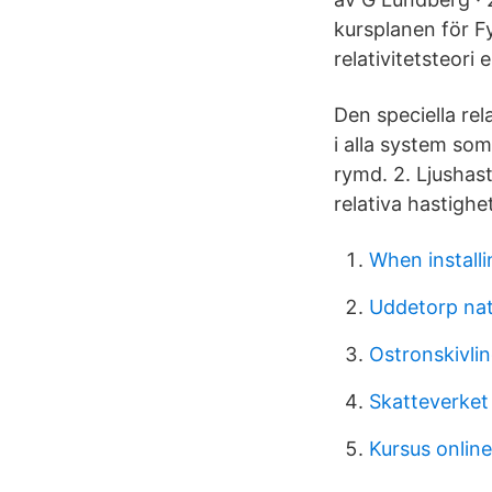
kursplanen för Fy
relativitetsteori 
Den speciella rel
i alla system som
rymd. 2. Ljushas
relativa hastighe
When installi
Uddetorp nat
Ostronskivli
Skatteverket 
Kursus onlin