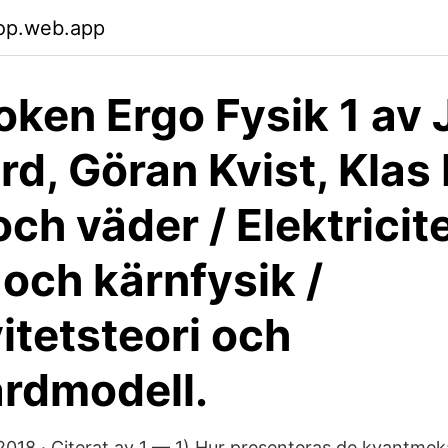
op.web.app
oken Ergo Fysik 1 av 
rd, Göran Kvist, Klas
ch väder / Elektricite
och kärnfysik /
vitetsteori och
rdmodell.
2018 · Citerat av 1 — 1) Hur presenteras de kvantmek