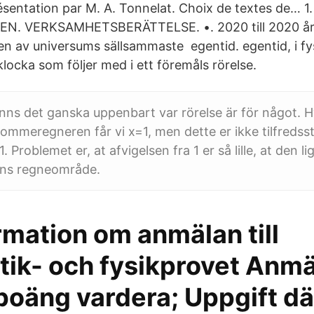
résentation par M. A. Tonnelat. Choix de textes de… 1.
. VERKSAMHETSBERÄTTELSE. •. 2020 till 2020 års
ten av universums sällsammaste egentid. egentid, i fy
locka som följer med i ett föremåls rörelse.
änns det ganska uppenbart var rörelse är för något. Hv
ommeregneren får vi x=1, men dette er ikke tilfredssti
. Problemet er, at afvigelsen fra 1 er så lille, at den l
ns regneområde.
rmation om anmälan till
ik- och fysikprovet Anmä
 poäng vardera; Uppgift dä